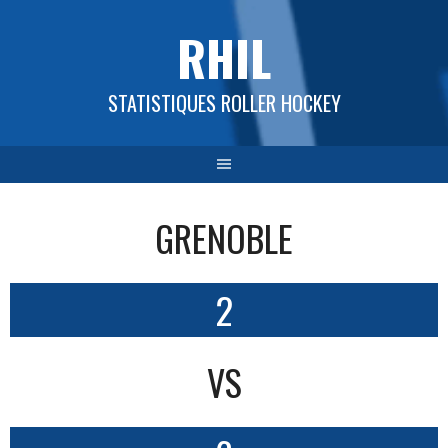
Aller
RHIL
au
contenu
STATISTIQUES ROLLER HOCKEY
GRENOBLE
2
VS