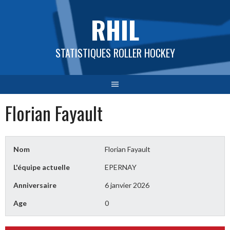
Aller
RHIL
au
contenu
STATISTIQUES ROLLER HOCKEY
Florian Fayault
Nom
Florian Fayault
L'équipe actuelle
EPERNAY
Anniversaire
6 janvier 2026
Age
0