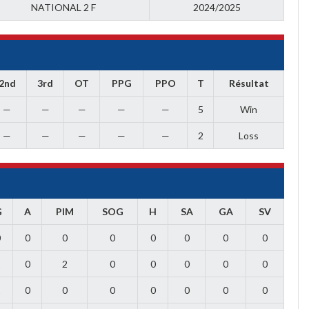
NATIONAL 2 F
2024/2025
2nd
3rd
OT
PPG
PPO
T
Résultat
—
—
—
—
—
5
Win
—
—
—
—
—
2
Loss
G
A
PIM
SOG
H
SA
GA
SV
0
0
0
0
0
0
0
0
1
0
2
0
0
0
0
0
1
0
0
0
0
0
0
0