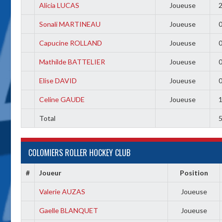
Alicia LUCAS
Joueuse
Sonali MARTINEAU
Joueuse
Capucine ROLLAND
Joueuse
Mathilde BATTELIER
Joueuse
Elise DAVID
Joueuse
Celine GAUDE
Joueuse
Total
COLOMIERS ROLLER HOCKEY CLUB
#
Joueur
Position
Valerie AUZAS
Joueuse
Gaelle BLANQUET
Joueuse