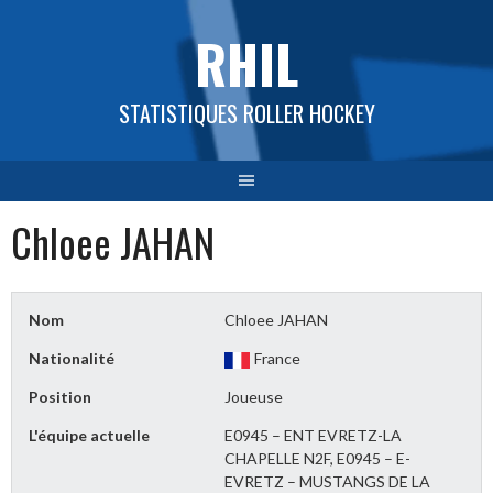
Aller
RHIL
au
contenu
STATISTIQUES ROLLER HOCKEY
Chloee JAHAN
Nom
Chloee JAHAN
Nationalité
France
Position
Joueuse
L'équipe actuelle
E0945 – ENT EVRETZ-LA
CHAPELLE N2F, E0945 – E-
EVRETZ – MUSTANGS DE LA