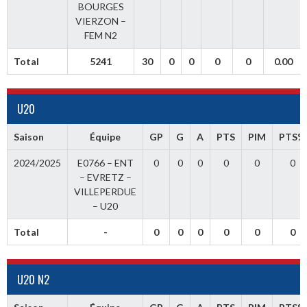
BOURGES
VIERZON –
FEM N2
Total
5241
30
0
0
0
0
0.00
U20
Saison
Équipe
GP
G
A
PTS
PIM
PTS%
2024/2025
E0766 – ENT
0
0
0
0
0
0
– EVRETZ –
VILLEPERDUE
– U20
Total
-
0
0
0
0
0
0
U20 N2