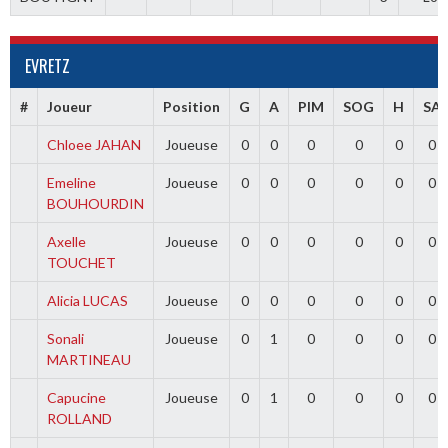
EVRETZ
#
Joueur
Position
G
A
PIM
SOG
H
SA
Chloee JAHAN
Joueuse
0
0
0
0
0
0
Emeline
Joueuse
0
0
0
0
0
0
BOUHOURDIN
Axelle
Joueuse
0
0
0
0
0
0
TOUCHET
Alicia LUCAS
Joueuse
0
0
0
0
0
0
Sonali
Joueuse
0
1
0
0
0
0
MARTINEAU
Capucine
Joueuse
0
1
0
0
0
0
ROLLAND