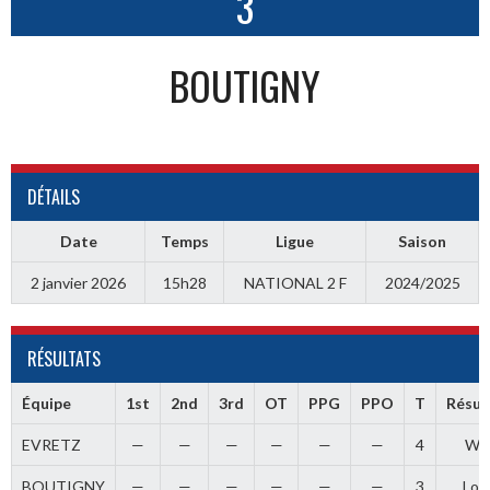
3
BOUTIGNY
DÉTAILS
Date
Temps
Ligue
Saison
2 janvier 2026
15h28
NATIONAL 2 F
2024/2025
RÉSULTATS
Équipe
1st
2nd
3rd
OT
PPG
PPO
T
Résul
EVRETZ
—
—
—
—
—
—
4
Wi
BOUTIGNY
—
—
—
—
—
—
3
Los