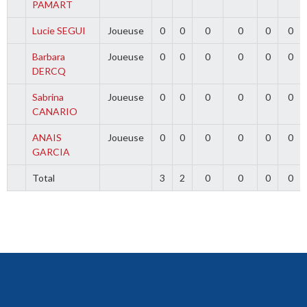
PAMART
Lucie SEGUI
Joueuse
0
0
0
0
0
0
Barbara
Joueuse
0
0
0
0
0
0
DERCQ
Sabrina
Joueuse
0
0
0
0
0
0
CANARIO
ANAIS
Joueuse
0
0
0
0
0
0
GARCIA
Total
3
2
0
0
0
0