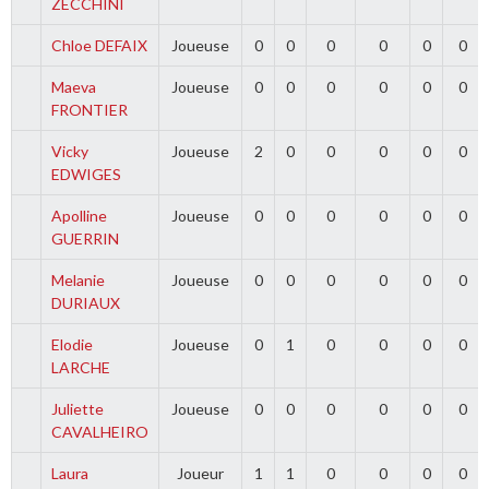
ZECCHINI
Chloe DEFAIX
Joueuse
0
0
0
0
0
0
Maeva
Joueuse
0
0
0
0
0
0
FRONTIER
Vicky
Joueuse
2
0
0
0
0
0
EDWIGES
Apolline
Joueuse
0
0
0
0
0
0
GUERRIN
Melanie
Joueuse
0
0
0
0
0
0
DURIAUX
Elodie
Joueuse
0
1
0
0
0
0
LARCHE
Juliette
Joueuse
0
0
0
0
0
0
CAVALHEIRO
Laura
Joueur
1
1
0
0
0
0