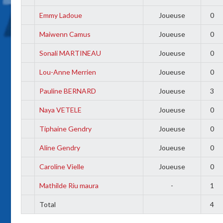
Emmy Ladoue
Joueuse
0
Maiwenn Camus
Joueuse
0
Sonali MARTINEAU
Joueuse
0
Lou-Anne Merrien
Joueuse
0
Pauline BERNARD
Joueuse
3
Naya VETELE
Joueuse
0
Tiphaine Gendry
Joueuse
0
Aline Gendry
Joueuse
0
Caroline Vielle
Joueuse
0
Mathilde Riu maura
-
1
Total
4