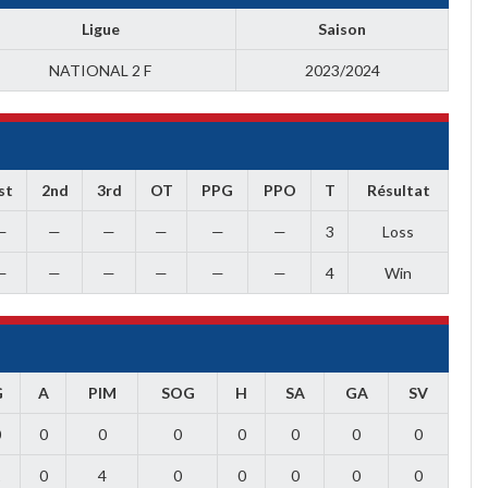
Ligue
Saison
NATIONAL 2 F
2023/2024
st
2nd
3rd
OT
PPG
PPO
T
Résultat
—
—
—
—
—
—
3
Loss
—
—
—
—
—
—
4
Win
G
A
PIM
SOG
H
SA
GA
SV
0
0
0
0
0
0
0
0
1
0
4
0
0
0
0
0