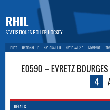
Aller
au
contenu
RHIL
STATISTIQUES ROLLER HOCKEY
ELITE
NATIONAL 1 F
NATIONAL 1 H
NATIONAL 2 F
COMPARE
TR
E0590 – EVRETZ BOURGES 
4
DÉTAILS