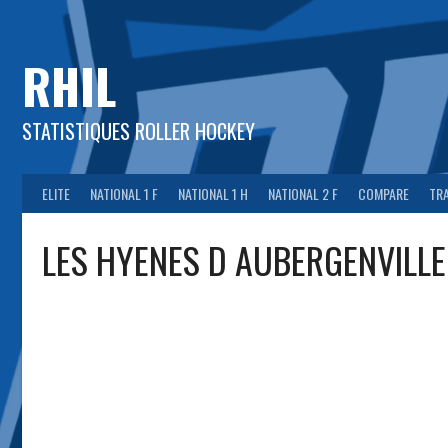
Aller
au
contenu
RHIL
STATISTIQUES ROLLER HOCKEY
ELITE
NATIONAL 1 F
NATIONAL 1 H
NATIONAL 2 F
COMPARE
TR
LES HYENES D AUBERGENVILLE