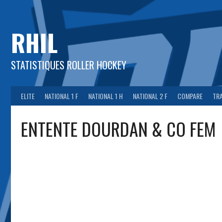
Aller
au
contenu
RHIL
STATISTIQUES ROLLER HOCKEY
ELITE
NATIONAL 1 F
NATIONAL 1 H
NATIONAL 2 F
COMPARE
TR
ENTENTE DOURDAN & CO FEM