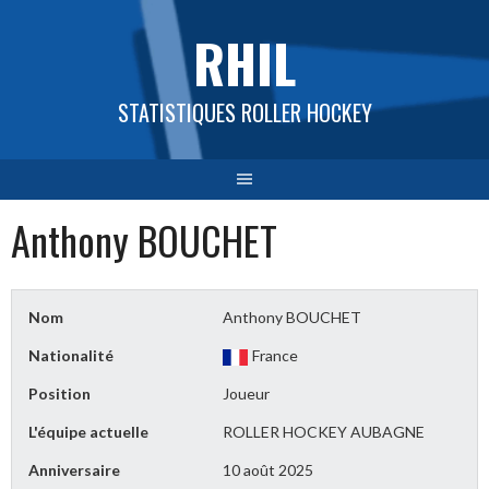
Aller
RHIL
au
contenu
STATISTIQUES ROLLER HOCKEY
Anthony BOUCHET
Nom
Anthony BOUCHET
Nationalité
France
Position
Joueur
L'équipe actuelle
ROLLER HOCKEY AUBAGNE
Anniversaire
10 août 2025