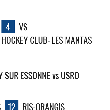
4
VS
 HOCKEY CLUB- LES MANTAS
Y SUR ESSONNE vs USRO
S
12
RIS-ORANGIS