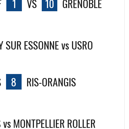
F
1
VS
10
GRENOBLE
Y SUR ESSONNE vs USRO
S
8
RIS-ORANGIS
 vs MONTPELLIER ROLLER