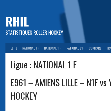
Aller
au
contenu
RHIL
STATISTIQUES ROLLER HOCKEY
ELITE
NATIONAL 1 F
NATIONAL 1 H
NATIONAL 2 F
COMPARE
TR
Ligue :
NATIONAL 1 F
E961 – AMIENS LILLE – N1F vs
HOCKEY