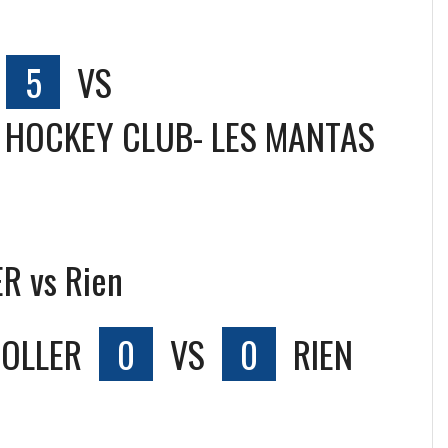
5
VS
 HOCKEY CLUB- LES MANTAS
R vs Rien
ROLLER
0
VS
0
RIEN