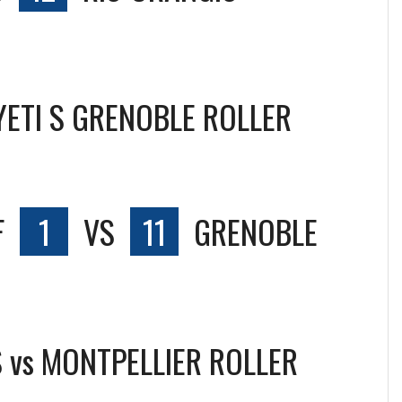
 YETI S GRENOBLE ROLLER
F
1
VS
11
GRENOBLE
 vs MONTPELLIER ROLLER