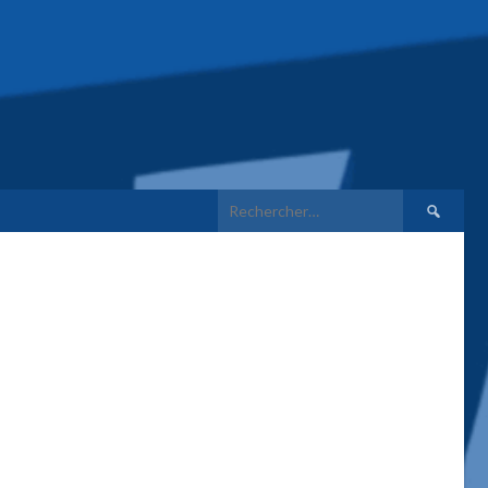
Rechercher 