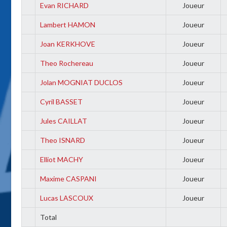
Evan RICHARD
Joueur
Lambert HAMON
Joueur
Joan KERKHOVE
Joueur
Theo Rochereau
Joueur
Jolan MOGNIAT DUCLOS
Joueur
Cyril BASSET
Joueur
Jules CAILLAT
Joueur
Theo ISNARD
Joueur
Elliot MACHY
Joueur
Maxime CASPANI
Joueur
Lucas LASCOUX
Joueur
Total