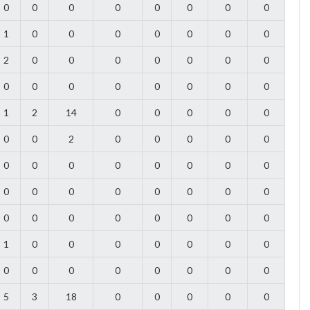
0
0
0
0
0
0
0
0
1
0
0
0
0
0
0
0
2
0
0
0
0
0
0
0
0
0
0
0
0
0
0
0
1
2
14
0
0
0
0
0
0
0
2
0
0
0
0
0
0
0
0
0
0
0
0
0
0
0
0
0
0
0
0
0
0
0
0
0
0
0
0
0
1
0
0
0
0
0
0
0
0
0
0
0
0
0
0
0
5
3
18
0
0
0
0
0