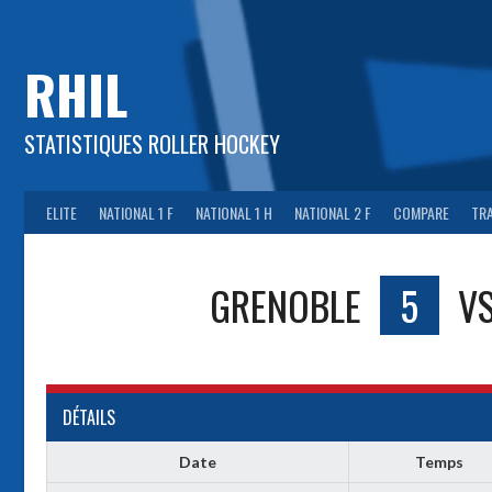
Aller
au
contenu
RHIL
STATISTIQUES ROLLER HOCKEY
ELITE
NATIONAL 1 F
NATIONAL 1 H
NATIONAL 2 F
COMPARE
TR
GRENOBLE
5
V
DÉTAILS
Date
Temps