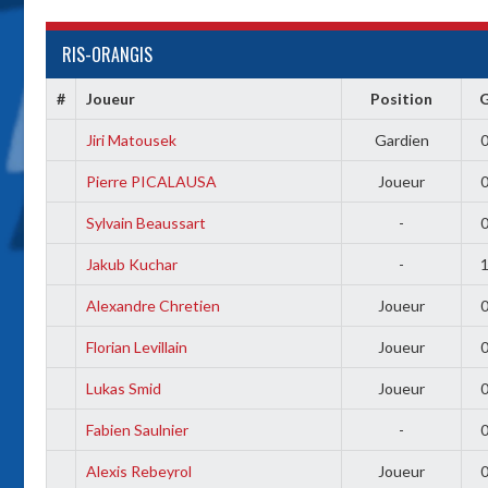
RIS-ORANGIS
#
Joueur
Position
Jiri Matousek
Gardien
Pierre PICALAUSA
Joueur
Sylvain Beaussart
-
Jakub Kuchar
-
Alexandre Chretien
Joueur
Florian Levillain
Joueur
Lukas Smid
Joueur
Fabien Saulnier
-
Alexis Rebeyrol
Joueur