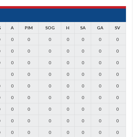
G
A
PIM
SOG
H
SA
GA
SV
0
0
0
0
0
0
0
0
0
0
0
0
0
0
0
0
0
0
0
0
0
0
0
0
1
0
0
0
0
0
0
0
0
0
0
0
0
0
0
0
0
0
0
0
0
0
0
0
0
0
0
0
0
0
0
0
0
0
0
0
0
0
0
0
0
0
0
0
0
0
0
0