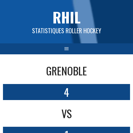
Aller
RHIL
au
contenu
STATISTIQUES ROLLER HOCKEY
GRENOBLE
4
VS