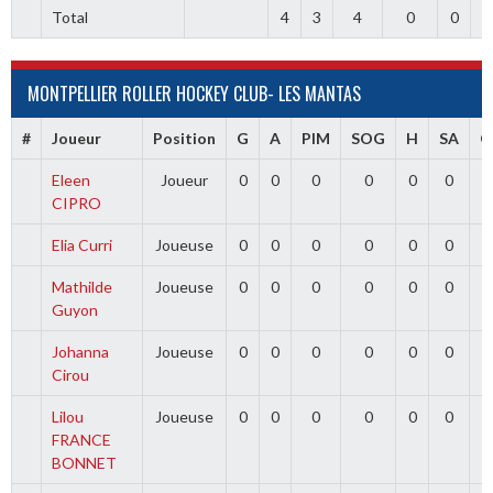
Total
4
3
4
0
0
MONTPELLIER ROLLER HOCKEY CLUB- LES MANTAS
#
Joueur
Position
G
A
PIM
SOG
H
SA
G
Eleen
Joueur
0
0
0
0
0
0
CIPRO
Elia Curri
Joueuse
0
0
0
0
0
0
Mathilde
Joueuse
0
0
0
0
0
0
Guyon
Johanna
Joueuse
0
0
0
0
0
0
Cirou
Lilou
Joueuse
0
0
0
0
0
0
FRANCE
BONNET