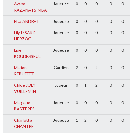
Avana
Joueuse
0
0
0
0
0
RAZANATSIMBA
Elsa ANDRET
Joueuse
0
0
0
0
0
Lily ISSARD
Joueuse
0
0
0
0
0
HERZOG
Lise
Joueuse
0
0
0
0
0
BOUDESSEUL
Marion
Gardien
2
0
2
0
0
REBUFFET
Chloe JOLY
Joueur
0
1
2
0
0
VUILLEMIN
Margaux
Joueuse
0
0
0
0
0
BASTERES
Charlotte
Joueuse
1
2
0
0
0
CHANTRE