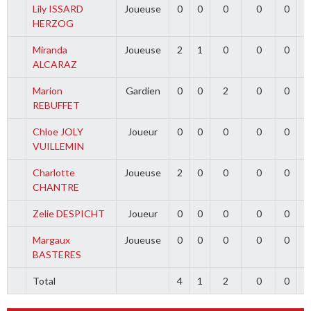
Lily ISSARD
Joueuse
0
0
0
0
0
HERZOG
Miranda
Joueuse
2
1
0
0
0
ALCARAZ
Marion
Gardien
0
0
2
0
0
REBUFFET
Chloe JOLY
Joueur
0
0
0
0
0
VUILLEMIN
Charlotte
Joueuse
2
0
0
0
0
CHANTRE
Zelie DESPICHT
Joueur
0
0
0
0
0
Margaux
Joueuse
0
0
0
0
0
BASTERES
Total
4
1
2
0
0