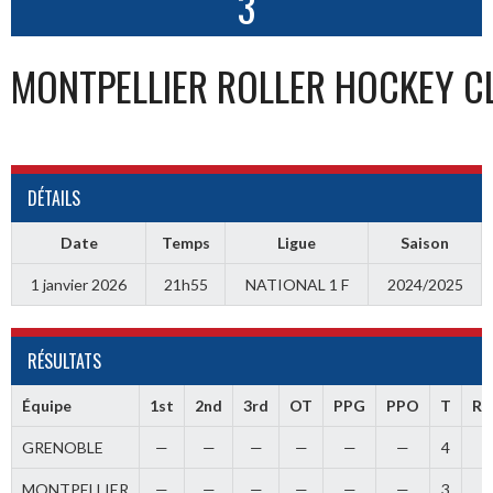
3
MONTPELLIER ROLLER HOCKEY C
DÉTAILS
Date
Temps
Ligue
Saison
1 janvier 2026
21h55
NATIONAL 1 F
2024/2025
RÉSULTATS
Équipe
1st
2nd
3rd
OT
PPG
PPO
T
Ré
GRENOBLE
—
—
—
—
—
—
4
MONTPELLIER
—
—
—
—
—
—
3