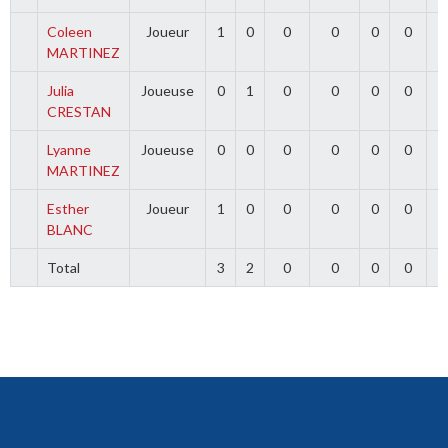
Coleen
Joueur
1
0
0
0
0
0
MARTINEZ
Julia
Joueuse
0
1
0
0
0
0
CRESTAN
Lyanne
Joueuse
0
0
0
0
0
0
MARTINEZ
Esther
Joueur
1
0
0
0
0
0
BLANC
Total
3
2
0
0
0
0