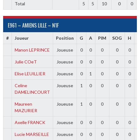
Total
5
5
10
0
0
E961 – AMIENS LILLE – N1F
#
Joueur
Position
G
A
PIM
SOG
H
S
Manon LEPRINCE
Joueuse
0
0
0
0
0
Julie COeT
Joueuse
0
0
0
0
0
Elise LEUILLIER
Joueuse
0
1
0
0
0
Celine
Joueuse
1
0
0
0
0
DAMELINCOURT
Maureen
Joueuse
1
0
0
0
0
MAZURIER
Axelle FRANCK
Joueuse
0
0
0
0
0
Lucie MARSEILLE
Joueuse
0
0
0
0
0