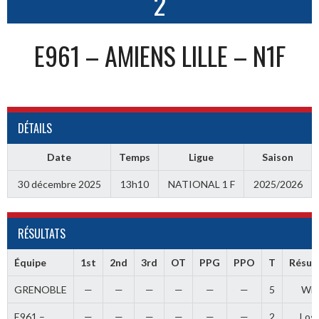
2
E961 – AMIENS LILLE – N1F
DÉTAILS
Date
Temps
Ligue
Saison
30 décembre 2025
13h10
NATIONAL 1 F
2025/2026
RÉSULTATS
Équipe
1st
2nd
3rd
OT
PPG
PPO
T
Résul
GRENOBLE
—
—
—
—
—
—
5
Win
E961 –
—
—
—
—
—
—
2
Los