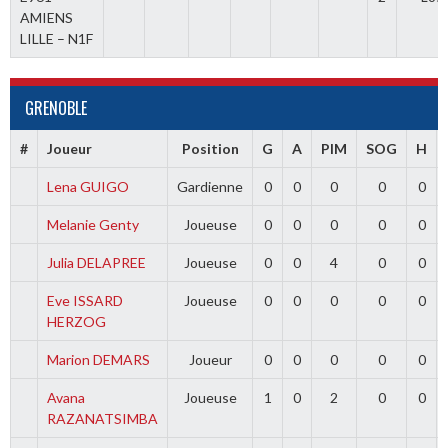
AMIENS
LILLE – N1F
GRENOBLE
#
Joueur
Position
G
A
PIM
SOG
H
Lena GUIGO
Gardienne
0
0
0
0
0
Melanie Genty
Joueuse
0
0
0
0
0
Julia DELAPREE
Joueuse
0
0
4
0
0
Eve ISSARD
Joueuse
0
0
0
0
0
HERZOG
Marion DEMARS
Joueur
0
0
0
0
0
Avana
Joueuse
1
0
2
0
0
RAZANATSIMBA