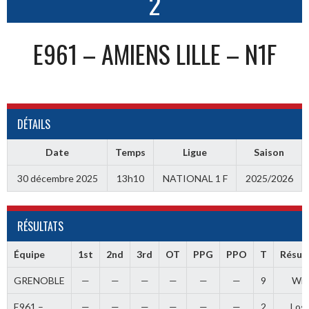
2
E961 – AMIENS LILLE – N1F
DÉTAILS
Date
Temps
Ligue
Saison
30 décembre 2025
13h10
NATIONAL 1 F
2025/2026
RÉSULTATS
Équipe
1st
2nd
3rd
OT
PPG
PPO
T
Résul
GRENOBLE
—
—
—
—
—
—
9
Win
E961 –
—
—
—
—
—
—
2
Los