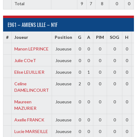
Total
9
7
8
0
0
E961 – AMIENS LILLE – N1F
#
Joueur
Position
G
A
PIM
SOG
H
S
Manon LEPRINCE
Joueuse
0
0
0
0
0
Julie COeT
Joueuse
0
0
0
0
0
Elise LEUILLIER
Joueuse
0
1
0
0
0
Celine
Joueuse
2
0
0
0
0
DAMELINCOURT
Maureen
Joueuse
0
0
0
0
0
MAZURIER
Axelle FRANCK
Joueuse
0
0
0
0
0
Lucie MARSEILLE
Joueuse
0
0
0
0
0