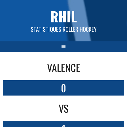
Aller
RHIL
au
contenu
STATISTIQUES ROLLER HOCKEY
VALENCE
0
VS