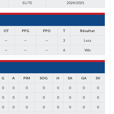
ELITE
2024/2025
OT
PPG
PPO
T
Résultat
—
—
—
3
Loss
—
—
—
6
Win
G
A
PIM
SOG
H
SA
GA
SV
0
0
0
0
0
0
0
0
0
0
0
0
0
0
0
0
0
0
0
0
0
0
0
0