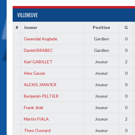
VILLENEUVE
#
Joueur
Position
G
Gwendal Anglade
Gardien
0
Daniel BRABEC
Gardien
0
Karl GABILLET
Joueur
2
Alex Gauze
Joueur
0
ALEXIS JANVIER
Joueur
0
Benjamin PELTIER
Joueur
0
Frank Jirak
Joueur
0
Martin FIALA
Joueur
2
Theo Ouvrard
Joueur
0