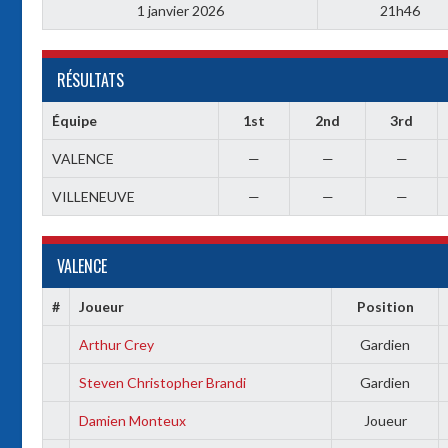
1 janvier 2026
21h46
RÉSULTATS
Équipe
1st
2nd
3rd
VALENCE
—
—
—
VILLENEUVE
—
—
—
VALENCE
#
Joueur
Position
Arthur Crey
Gardien
Steven Christopher Brandi
Gardien
Damien Monteux
Joueur