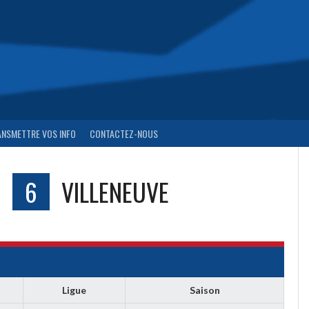
ANSMETTRE VOS INFO
CONTACTEZ-NOUS
S
6
VILLENEUVE
Ligue
Saison