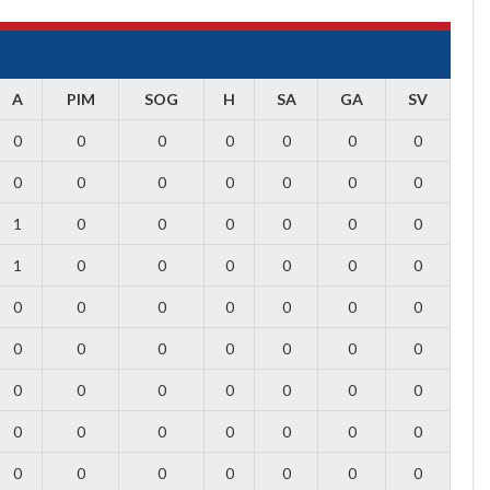
A
PIM
SOG
H
SA
GA
SV
0
0
0
0
0
0
0
0
0
0
0
0
0
0
1
0
0
0
0
0
0
1
0
0
0
0
0
0
0
0
0
0
0
0
0
0
0
0
0
0
0
0
0
0
0
0
0
0
0
0
0
0
0
0
0
0
0
0
0
0
0
0
0