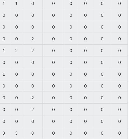
1
1
0
0
0
0
0
0
0
0
0
0
0
0
0
0
0
0
0
0
0
0
0
0
0
0
2
0
0
0
0
0
1
2
2
0
0
0
0
0
0
0
0
0
0
0
0
0
1
0
0
0
0
0
0
0
0
0
0
0
0
0
0
0
0
0
2
0
0
0
0
0
0
0
2
0
0
0
0
0
0
0
0
0
0
0
0
0
3
3
8
0
0
0
0
0