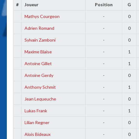
#
Joueur
Position
G
Mathys Courgeon
-
0
Adrien Romand
-
0
Sylvain Zamboni
-
0
Maxime Blaise
-
1
Antoine Gillet
-
1
Antoine Gerdy
-
0
Anthony Schmit
-
1
Jean Lequeuche
-
0
Lukas Frank
-
1
Lilian Regner
-
0
Alois Bideaux
-
0