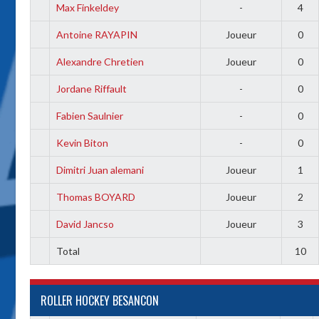
Max Finkeldey
-
4
Antoine RAYAPIN
Joueur
0
Alexandre Chretien
Joueur
0
Jordane Riffault
-
0
Fabien Saulnier
-
0
Kevin Biton
-
0
Dimitri Juan alemani
Joueur
1
Thomas BOYARD
Joueur
2
David Jancso
Joueur
3
Total
10
ROLLER HOCKEY BESANCON