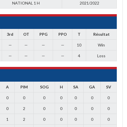
NATIONAL 1 H
2021/2022
3rd
OT
PPG
PPO
T
Résultat
—
—
—
—
10
Win
—
—
—
—
4
Loss
A
PIM
SOG
H
SA
GA
SV
0
0
0
0
0
0
0
0
2
0
0
0
0
0
1
2
0
0
0
0
0