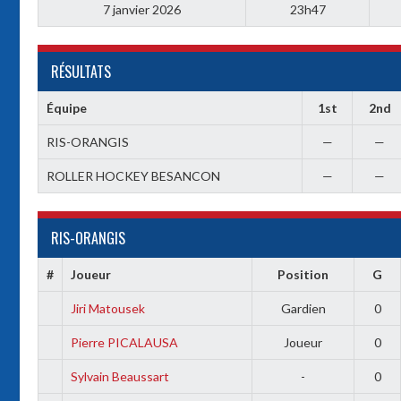
7 janvier 2026
23h47
RÉSULTATS
Équipe
1st
2nd
RIS-ORANGIS
—
—
ROLLER HOCKEY BESANCON
—
—
RIS-ORANGIS
#
Joueur
Position
G
Jiri Matousek
Gardien
0
Pierre PICALAUSA
Joueur
0
Sylvain Beaussart
-
0