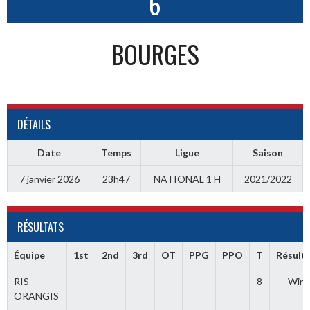
6
BOURGES
DÉTAILS
Date
Temps
Ligue
Saison
7 janvier 2026
23h47
NATIONAL 1 H
2021/2022
RÉSULTATS
Équipe
1st
2nd
3rd
OT
PPG
PPO
T
Résult
RIS-
—
—
—
—
—
—
8
Win
ORANGIS