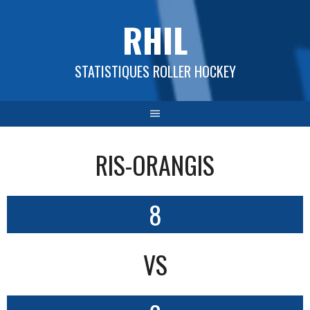
Aller
RHIL
au
contenu
STATISTIQUES ROLLER HOCKEY
RIS-ORANGIS
8
VS