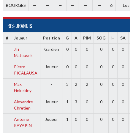
BOURGES
—
—
—
—
—
—
6
Loss
RIS-ORANGIS
#
Joueur
Position
G
A
PIM
SOG
H
SA
Jiri
Gardien
0
0
0
0
0
0
Matousek
Pierre
Joueur
0
0
0
0
0
0
PICALAUSA
Max
-
3
2
2
0
0
0
Finkeldey
Alexandre
Joueur
1
3
0
0
0
0
Chretien
Antoine
Joueur
1
0
0
0
0
0
RAYAPIN