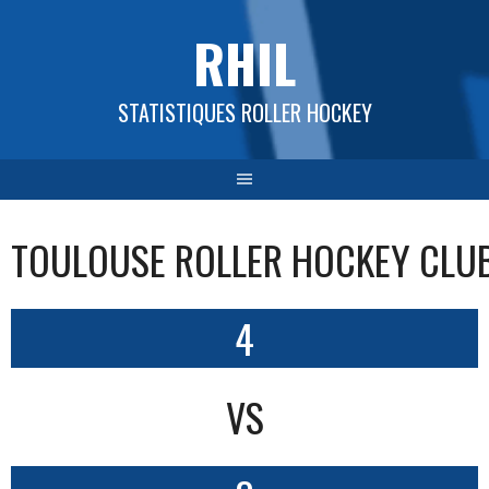
Aller
RHIL
au
contenu
STATISTIQUES ROLLER HOCKEY
TOULOUSE ROLLER HOCKEY CLUB
4
VS