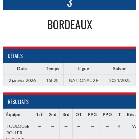
3
BORDEAUX
DÉTAILS
Date
Temps
Ligue
Saison
2 janvier 2026
15h28
NATIONAL 2 F
2024/2025
RÉSULTATS
Équipe
1st
2nd
3rd
OT
PPG
PPO
T
Résul
TOULOUSE
—
—
—
—
—
—
4
Wi
ROLLER