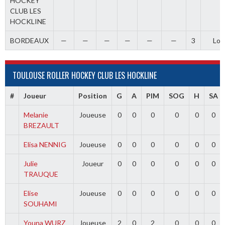
HOCKEY
CLUB LES
HOCKLINE
BORDEAUX
—
—
—
—
—
—
3
Los
TOULOUSE ROLLER HOCKEY CLUB LES HOCKLINE
#
Joueur
Position
G
A
PIM
SOG
H
SA
Melanie
Joueuse
0
0
0
0
0
0
BREZAULT
Elisa NENNIG
Joueuse
0
0
0
0
0
0
Julie
Joueur
0
0
0
0
0
0
TRAUQUE
Elise
Joueuse
0
0
0
0
0
0
SOUHAMI
Youna WURZ
Joueuse
2
0
2
0
0
0