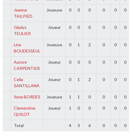
Jeanne
Joueuse
0
0
0
0
0
0
TAILPIED
Gladys
Joueur
0
0
0
0
0
0
TEULIER
Lise
Joueuse
0
1
2
0
0
0
BOUDESSEUL
Aurore
Joueur
0
0
0
0
0
0
CARPENTIER
Celia
Joueur
0
1
2
0
0
0
SANTILLANA
Ilona BORDES
Joueuse
1
1
0
0
0
0
Clementine
Joueur
1
0
0
0
0
0
QUILOT
Total
4
3
6
0
0
0