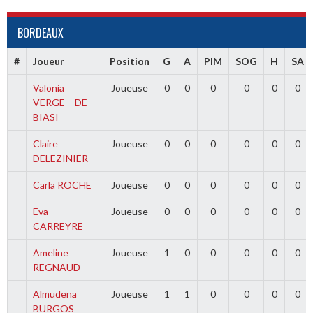
BORDEAUX
#
Joueur
Position
G
A
PIM
SOG
H
SA
Valonia
Joueuse
0
0
0
0
0
0
VERGE – DE
BIASI
Claire
Joueuse
0
0
0
0
0
0
DELEZINIER
Carla ROCHE
Joueuse
0
0
0
0
0
0
Eva
Joueuse
0
0
0
0
0
0
CARREYRE
Ameline
Joueuse
1
0
0
0
0
0
REGNAUD
Almudena
Joueuse
1
1
0
0
0
0
BURGOS