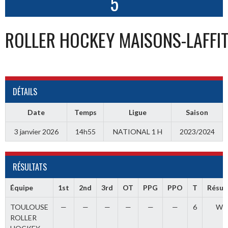
5
ROLLER HOCKEY MAISONS-LAFFI
DÉTAILS
Date
Temps
Ligue
Saison
3 janvier 2026
14h55
NATIONAL 1 H
2023/2024
RÉSULTATS
Équipe
1st
2nd
3rd
OT
PPG
PPO
T
Résul
TOULOUSE
—
—
—
—
—
—
6
Wi
ROLLER