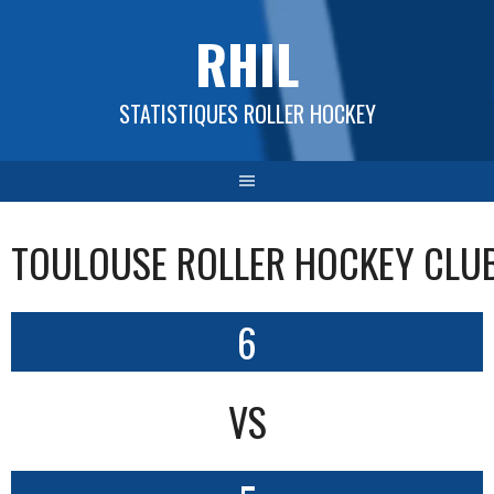
Aller
RHIL
au
contenu
STATISTIQUES ROLLER HOCKEY
TOULOUSE ROLLER HOCKEY CLUB
6
VS