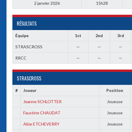
2 janvier 2026
15h28
RÉSULTATS
Équipe
1st
2nd
3rd
STRASCROSS
—
—
—
RRCC
—
—
—
STRASCROSS
#
Joueur
Position
Jeanne SCHLOTTER
Joueuse
Faustine CHAUDAT
Joueuse
Alize ETCHEVERRY
Joueuse