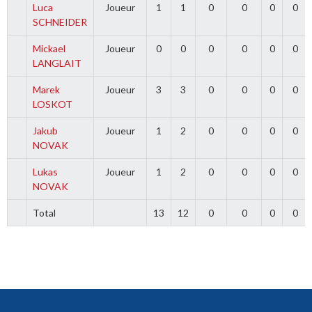
Luca
Joueur
1
1
0
0
0
0
SCHNEIDER
Mickael
Joueur
0
0
0
0
0
0
LANGLAIT
Marek
Joueur
3
3
0
0
0
0
LOSKOT
Jakub
Joueur
1
2
0
0
0
0
NOVAK
Lukas
Joueur
1
2
0
0
0
0
NOVAK
Total
13
12
0
0
0
0