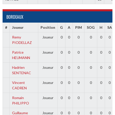
BORDEAUX
#
Joueur
Position
G
A
PIM
SOG
H
SA
Remy
Joueur
0
0
0
0
0
0
PIODELLAZ
Patrice
Joueur
0
0
0
0
0
0
HEUMANN
Hadrien
Joueur
0
0
0
0
0
0
SENTENAC
Vincent
Joueur
0
0
0
0
0
0
CADREN
Romain
Joueur
0
0
0
0
0
0
PHILIPPO
Guillaume
Joueur
0
0
0
0
0
0