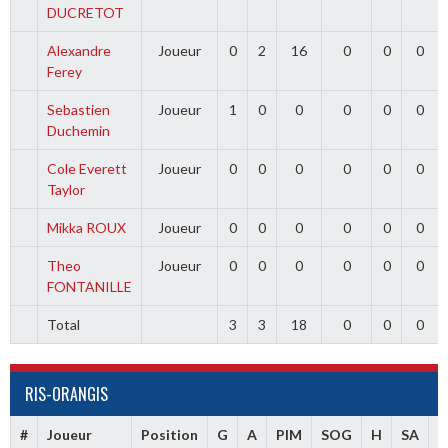
DUCRETOT
Alexandre
Joueur
0
2
16
0
0
0
Ferey
Sebastien
Joueur
1
0
0
0
0
0
Duchemin
Cole Everett
Joueur
0
0
0
0
0
0
Taylor
Mikka ROUX
Joueur
0
0
0
0
0
0
Theo
Joueur
0
0
0
0
0
0
FONTANILLE
Total
3
3
18
0
0
0
RIS-ORANGIS
#
Joueur
Position
G
A
PIM
SOG
H
SA