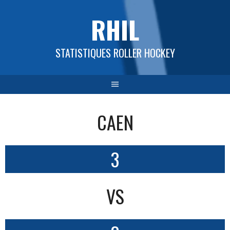
Aller
RHIL
au
contenu
STATISTIQUES ROLLER HOCKEY
CAEN
3
VS