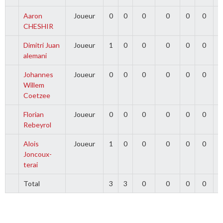
Aaron
Joueur
0
0
0
0
0
0
CHESHIR
Dimitri Juan
Joueur
1
0
0
0
0
0
alemani
Johannes
Joueur
0
0
0
0
0
0
Willem
Coetzee
Florian
Joueur
0
0
0
0
0
0
Rebeyrol
Alois
Joueur
1
0
0
0
0
0
Joncoux-
terai
Total
3
3
0
0
0
0