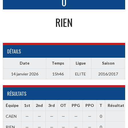
0
RIEN
DÉTAILS
Date
Temps
Ligue
Saison
14 janvier 2026
15h46
ELITE
2016/2017
RÉSULTATS
Équipe
1st
2nd
3rd
OT
PPG
PPO
T
Résultat
CAEN
—
—
—
—
—
—
0
RIEN
—
—
—
—
—
—
0