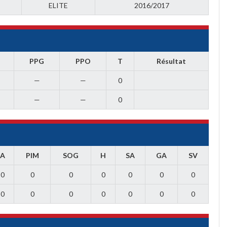
ELITE
2016/2017
T
PPG
PPO
T
Résultat
—
—
0
—
—
0
A
PIM
SOG
H
SA
GA
SV
0
0
0
0
0
0
0
0
0
0
0
0
0
0