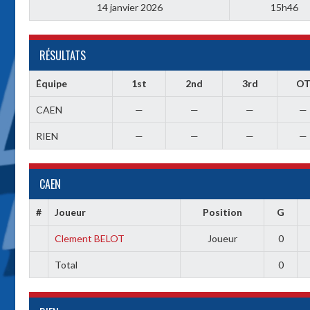
14 janvier 2026
15h46
RÉSULTATS
Équipe
1st
2nd
3rd
O
CAEN
—
—
—
—
RIEN
—
—
—
—
CAEN
#
Joueur
Position
G
Clement BELOT
Joueur
0
Total
0