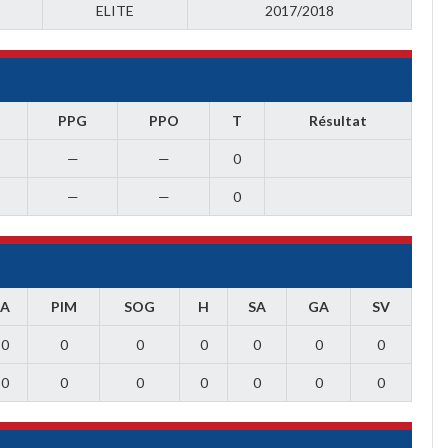
ELITE
2017/2018
T
PPG
PPO
T
Résultat
—
—
0
—
—
0
A
PIM
SOG
H
SA
GA
SV
0
0
0
0
0
0
0
0
0
0
0
0
0
0