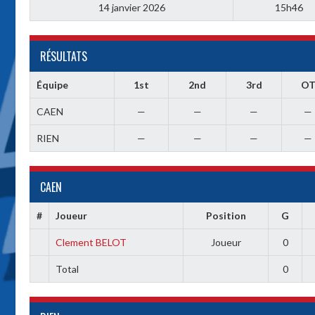
14 janvier 2026
15h46
RÉSULTATS
Équipe
1st
2nd
3rd
O
CAEN
—
—
—
—
RIEN
—
—
—
—
CAEN
#
Joueur
Position
G
Clement BELOT
Joueur
0
Total
0