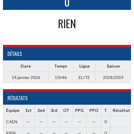
0
RIEN
DÉTAILS
Date
Temps
Ligue
Saison
14 janvier 2026
15h46
ELITE
2018/2019
RÉSULTATS
Équipe
1st
2nd
3rd
OT
PPG
PPO
T
Résultat
CAEN
—
—
—
—
—
—
0
RIEN
—
—
—
—
—
—
0