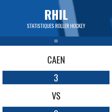
Aller
RHIL
au
contenu
STATISTIQUES ROLLER HOCKEY
CAEN
3
VS