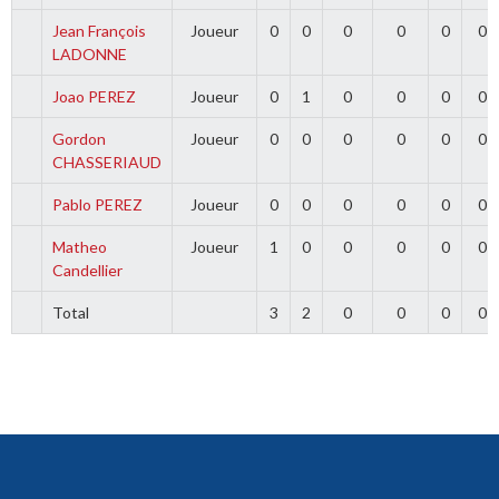
Jean François
Joueur
0
0
0
0
0
0
LADONNE
Joao PEREZ
Joueur
0
1
0
0
0
0
Gordon
Joueur
0
0
0
0
0
0
CHASSERIAUD
Pablo PEREZ
Joueur
0
0
0
0
0
0
Matheo
Joueur
1
0
0
0
0
0
Candellier
Total
3
2
0
0
0
0