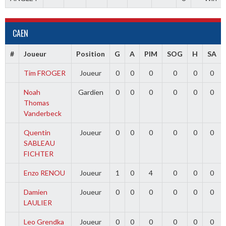
CAEN
#
Joueur
Position
G
A
PIM
SOG
H
SA
Tim FROGER
Joueur
0
0
0
0
0
0
Noah
Gardien
0
0
0
0
0
0
Thomas
Vanderbeck
Quentin
Joueur
0
0
0
0
0
0
SABLEAU
FICHTER
Enzo RENOU
Joueur
1
0
4
0
0
0
Damien
Joueur
0
0
0
0
0
0
LAULIER
Leo Grendka
Joueur
0
0
0
0
0
0