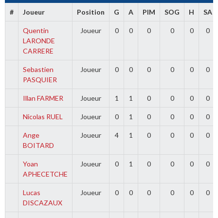
#
Joueur
Position
G
A
PIM
SOG
H
SA
Quentin
Joueur
0
0
0
0
0
0
LARONDE
CARRERE
Sebastien
Joueur
0
0
0
0
0
0
PASQUIER
Illan FARMER
Joueur
1
1
0
0
0
0
Nicolas RUEL
Joueur
0
1
0
0
0
0
Ange
Joueur
4
1
0
0
0
0
BOITARD
Yoan
Joueur
0
1
0
0
0
0
APHECETCHE
Lucas
Joueur
0
0
0
0
0
0
DISCAZAUX