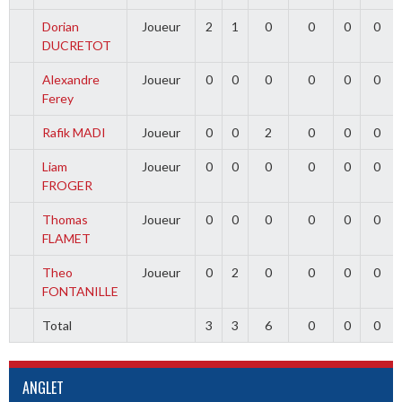
Dorian
Joueur
2
1
0
0
0
0
DUCRETOT
Alexandre
Joueur
0
0
0
0
0
0
Ferey
Rafik MADI
Joueur
0
0
2
0
0
0
Liam
Joueur
0
0
0
0
0
0
FROGER
Thomas
Joueur
0
0
0
0
0
0
FLAMET
Theo
Joueur
0
2
0
0
0
0
FONTANILLE
Total
3
3
6
0
0
0
ANGLET