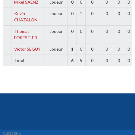
Mikel SAENZ
Joueur
0
0
0
0
0
0
Kevin
Joueur
0
1
0
0
0
0
CHAZALON
Thomas
Joueur
0
0
0
0
0
0
FORESTIER
Victor SEGUY
Joueur
1
0
0
0
0
0
Total
6
5
0
0
0
0
© 2026 RHIL