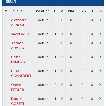
ROUEN
#
Joueur
Position
G
A
PIM
SOG
H
SA
Alexandre
Joueur
0
0
0
0
0
0
ARNOULT
Xavier RABY
Joueur
1
1
0
0
0
0
Thomas
Joueur
0
0
0
0
0
0
AUVRAY
Celian
Joueur
1
2
0
0
0
0
LAMIRAY
Hugo
Joueur
1
0
0
0
0
0
CONNEBERT
Ondrej
Joueur
2
0
0
0
0
0
FIEDLER
Damien
Joueur
1
0
0
0
0
0
GOSSET