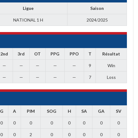
Ligue
Saison
NATIONAL 1 H
2024/2025
2nd
3rd
OT
PPG
PPO
T
Résultat
—
—
—
—
—
9
Win
—
—
—
—
—
7
Loss
G
A
PIM
SOG
H
SA
GA
SV
0
0
0
0
0
0
0
0
0
0
2
0
0
0
0
0