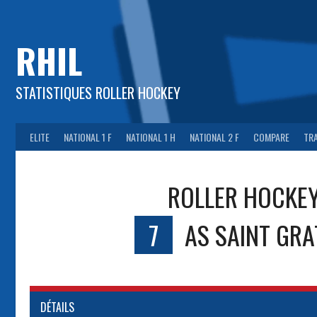
Aller
au
contenu
RHIL
STATISTIQUES ROLLER HOCKEY
ELITE
NATIONAL 1 F
NATIONAL 1 H
NATIONAL 2 F
COMPARE
TR
ROLLER HOCKEY
7
AS SAINT GRA
DÉTAILS