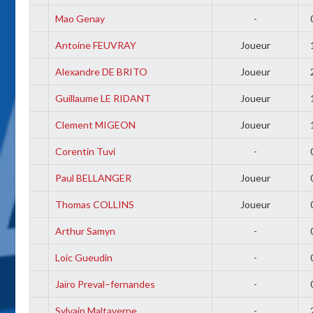
Mao Genay
-
Antoine FEUVRAY
Joueur
Alexandre DE BRITO
Joueur
Guillaume LE RIDANT
Joueur
Clement MIGEON
Joueur
Corentin Tuvi
-
Paul BELLANGER
Joueur
Thomas COLLINS
Joueur
Arthur Samyn
-
Loic Gueudin
-
Jaïro Preval–fernandes
-
Sylvain Maltaverne
-