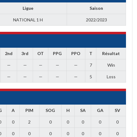
Ligue
Saison
NATIONAL 1 H
2022/2023
2nd
3rd
OT
PPG
PPO
T
Résultat
—
—
—
—
—
7
Win
—
—
—
—
—
5
Loss
G
A
PIM
SOG
H
SA
GA
SV
0
0
2
0
0
0
0
0
0
0
0
0
0
0
0
0