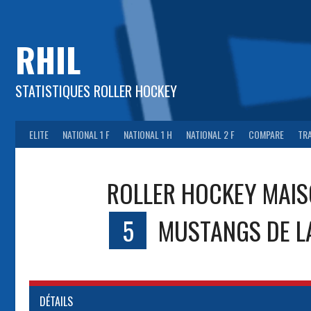
Aller
au
contenu
RHIL
STATISTIQUES ROLLER HOCKEY
ELITE
NATIONAL 1 F
NATIONAL 1 H
NATIONAL 2 F
COMPARE
TR
ROLLER HOCKEY MAIS
5
MUSTANGS DE L
DÉTAILS