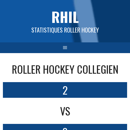
Aller
RHIL
au
contenu
STATISTIQUES ROLLER HOCKEY
ROLLER HOCKEY COLLEGIEN
2
VS