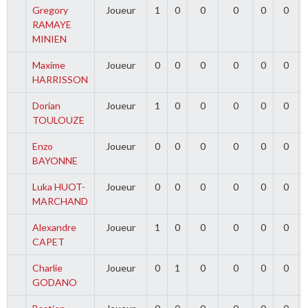
Gregory
Joueur
1
0
0
0
0
0
RAMAYE
MINIEN
Maxime
Joueur
0
0
0
0
0
0
HARRISSON
Dorian
Joueur
1
0
0
0
0
0
TOULOUZE
Enzo
Joueur
0
0
0
0
0
0
BAYONNE
Luka HUOT-
Joueur
0
0
0
0
0
0
MARCHAND
Alexandre
Joueur
1
0
0
0
0
0
CAPET
Charlie
Joueur
0
1
0
0
0
0
GODANO