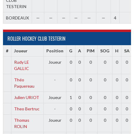
CLUB
TESTERIN
BORDEAUX
—
—
—
—
—
—
4
ROLLER HOCKEY CLUB TESTERIN
#
Joueur
Position
G
A
PIM
SOG
H
SA
Rudy LE
Joueur
0
0
0
0
0
0
GALLIC
Théo
-
0
0
0
0
0
0
Paquereau
Julien URIOT
Joueur
1
0
0
0
0
0
Theo Bertruc
-
0
0
0
0
0
0
Thomas
Joueur
0
0
0
0
0
0
ROLIN