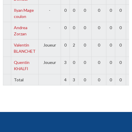
Ilyan Mage
-
0
0
0
0
0
0
coulon
Andrea
-
0
0
0
0
0
0
Zorzan
Valentin
Joueur
0
2
0
0
0
0
BLANCHET
Quentin
Joueur
3
0
0
0
0
0
KHALFI
Total
4
3
0
0
0
0