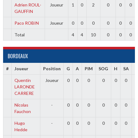
Adrien ROUL-
Joueur
1
0
2
0
0
0
GAUFFIN
Paco ROBIN
Joueur
0
0
0
0
0
0
Total
4
4
10
0
0
0
BORDEAUX
#
Joueur
Position
G
A
PIM
SOG
H
SA
G
Quentin
Joueur
0
0
0
0
0
0
LARONDE
CARRERE
Nicolas
-
0
0
0
0
0
0
Fauchon
Hugo
-
0
0
0
0
0
0
Hedde