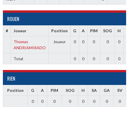
ROUEN
#
Joueur
Position
G
A
PIM
SOG
H
S
Thomas
Joueur
0
0
0
0
0
ANDRIAMIRADO
Total
0
0
0
0
0
RIEN
Position
G
A
PIM
SOG
H
SA
GA
SV
0
0
0
0
0
0
0
0