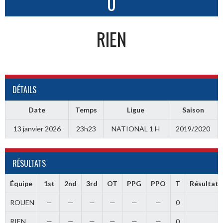
0
RIEN
DÉTAILS
Date
Temps
Ligue
Saison
13 janvier 2026
23h23
NATIONAL 1 H
2019/2020
RÉSULTATS
Équipe
1st
2nd
3rd
OT
PPG
PPO
T
Résultat
ROUEN
—
—
—
—
—
—
0
RIEN
—
—
—
—
—
—
0