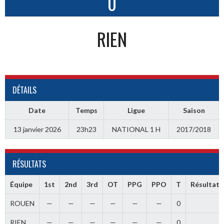
0
RIEN
DÉTAILS
Date
Temps
Ligue
Saison
13 janvier 2026
23h23
NATIONAL 1 H
2017/2018
RÉSULTATS
Équipe
1st
2nd
3rd
OT
PPG
PPO
T
Résultat
ROUEN
—
—
—
—
—
—
0
RIEN
—
—
—
—
—
—
0