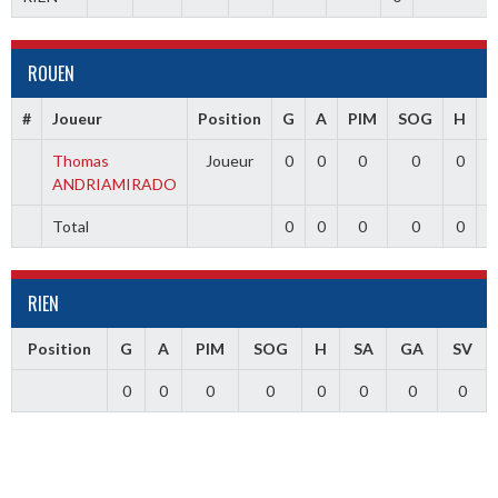
ROUEN
#
Joueur
Position
G
A
PIM
SOG
H
S
Thomas
Joueur
0
0
0
0
0
ANDRIAMIRADO
Total
0
0
0
0
0
RIEN
Position
G
A
PIM
SOG
H
SA
GA
SV
0
0
0
0
0
0
0
0