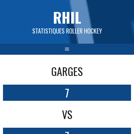
Aller
RHIL
au
contenu
STATISTIQUES ROLLER HOCKEY
GARGES
7
VS