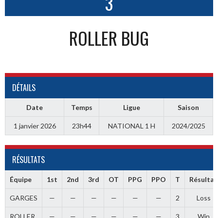
3
ROLLER BUG
DÉTAILS
Date
Temps
Ligue
Saison
1 janvier 2026
23h44
NATIONAL 1 H
2024/2025
RÉSULTATS
Équipe
1st
2nd
3rd
OT
PPG
PPO
T
Résultat
GARGES
—
—
—
—
—
—
2
Loss
ROLLER
—
—
—
—
—
—
3
Win