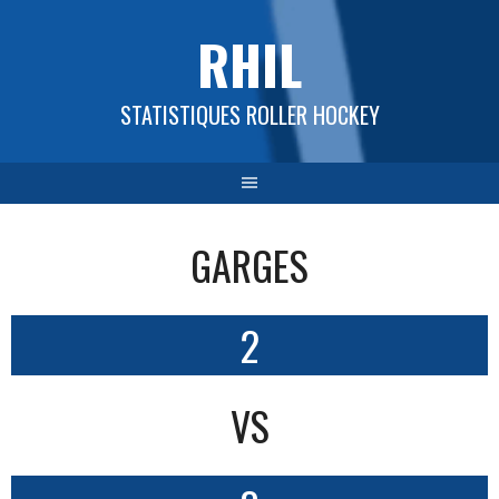
Aller
RHIL
au
contenu
STATISTIQUES ROLLER HOCKEY
GARGES
2
VS