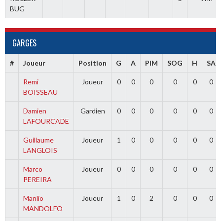
BUG
GARGES
#
Joueur
Position
G
A
PIM
SOG
H
SA
Remi
Joueur
0
0
0
0
0
0
BOISSEAU
Damien
Gardien
0
0
0
0
0
0
LAFOURCADE
Guillaume
Joueur
1
0
0
0
0
0
LANGLOIS
Marco
Joueur
0
0
0
0
0
0
PEREIRA
Manlio
Joueur
1
0
2
0
0
0
MANDOLFO