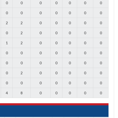
0
0
0
0
0
0
0
0
0
0
0
0
0
0
2
2
0
0
0
0
0
0
2
0
0
0
0
0
1
2
0
0
0
0
0
0
0
0
0
0
0
0
0
0
0
0
0
0
0
0
2
0
0
0
0
0
0
0
0
0
0
0
0
4
8
0
0
0
0
0