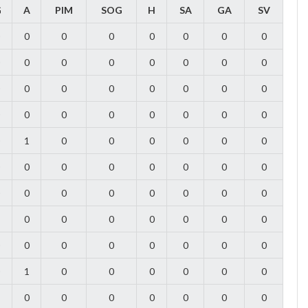
G
A
PIM
SOG
H
SA
GA
SV
0
0
0
0
0
0
0
0
0
0
0
0
0
0
0
0
0
0
0
0
0
0
0
0
0
0
0
0
1
0
0
0
0
0
0
0
0
0
0
0
0
0
0
0
0
0
0
0
0
0
0
0
0
0
0
0
0
0
0
0
0
0
0
1
0
0
0
0
0
0
0
0
0
0
0
0
0