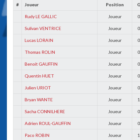
#
Joueur
Position
Rudy LE GALLIC
Joueur
0
Sulivan VENTRICE
Joueur
0
Lucas LORAIN
Joueur
0
Thomas ROLIN
Joueur
0
Benoit GAUFFIN
Joueur
0
Quentin HUET
Joueur
0
Julien URIOT
Joueur
0
Bryan WANTE
Joueur
1
Sacha CONNILHERE
Joueur
0
Adrien ROUL-GAUFFIN
Joueur
0
Paco ROBIN
Joueur
1