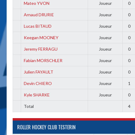
Mateo YVON
Joueur
0
Arnaud DRURIE
Joueur
0
Lucas BITAUD
Joueur
0
Keegan MOONEY
Joueur
0
Jeremy FERRAGU
Joueur
0
Fabian MORSCHLER
Joueur
0
Julien FAYAULT
Joueur
0
Devin CHIERO
Joueur
1
Kyle SHARKE
Joueur
0
Total
4
ROLLER HOCKEY CLUB TESTERIN