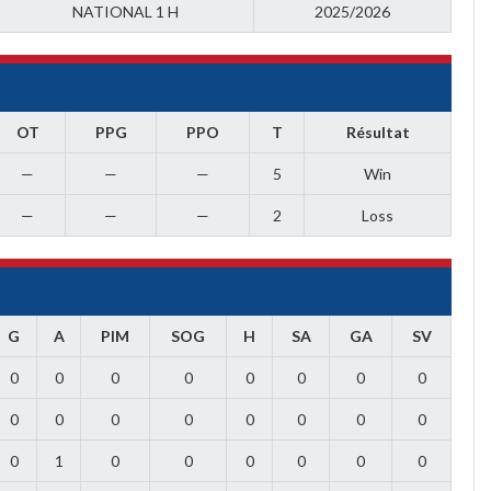
NATIONAL 1 H
2025/2026
OT
PPG
PPO
T
Résultat
—
—
—
5
Win
—
—
—
2
Loss
G
A
PIM
SOG
H
SA
GA
SV
0
0
0
0
0
0
0
0
0
0
0
0
0
0
0
0
0
1
0
0
0
0
0
0