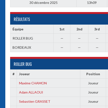
30 décembre 2025
13h09
RÉSULTATS
Équipe
1st
2nd
3rd
ROLLER BUG
—
—
—
BORDEAUX
—
—
—
ROLLER BUG
#
Joueur
Position
Maxime CHAMON
Joueur
Adam ALLAOUI
Joueur
Sebastien GRASSET
Joueur