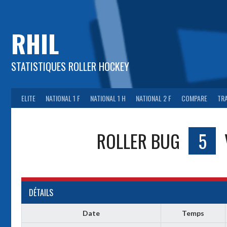
Aller
au
contenu
RHIL
STATISTIQUES ROLLER HOCKEY
ELITE
NATIONAL 1 F
NATIONAL 1 H
NATIONAL 2 F
COMPARE
TR
ROLLER BUG
5
DÉTAILS
Date
Temps