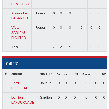
BENETEAU
Alexandre
Joueur
0
0
0
0
0
0
LABARTHE
Victor
Joueur
0
0
0
0
0
0
SABLEAU-
FICHTER
Total
2
2
4
0
0
0
GARGES
#
Joueur
Position
G
A
PIM
SOG
H
SA
Remi
Joueur
0
0
0
0
0
0
BOISSEAU
Damien
Gardien
0
0
0
0
0
0
LAFOURCADE