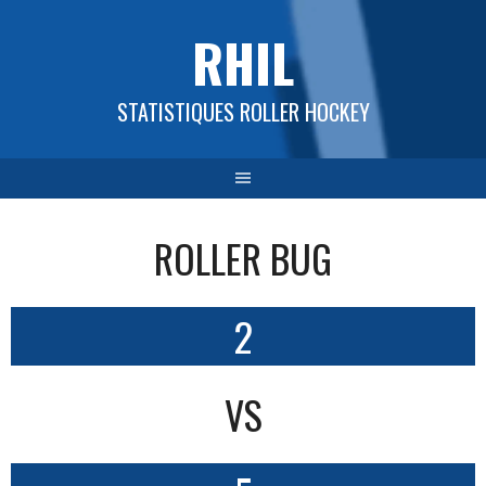
Aller
RHIL
au
contenu
STATISTIQUES ROLLER HOCKEY
ROLLER BUG
2
VS