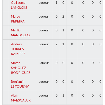
Guillaume
Joueur
1
0
0
0
0
0
LANGLOIS
Marco
Joueur
0
2
0
0
0
0
PEREIRA
Manlio
Joueur
0
1
0
0
0
0
MANDOLFO
Andres
Joueur
2
1
0
0
0
0
TORRES
RAMIREZ
Stiven
Joueur
0
0
0
0
0
0
SANCHEZ
RODRIGUEZ
Benjamin
Joueur
0
0
0
0
0
0
LETOURMY
Alain
Joueur
0
1
0
0
0
0
MAESCALCK