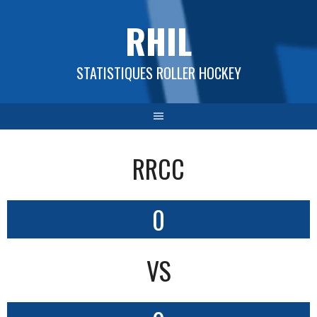
Aller
RHIL
au
contenu
STATISTIQUES ROLLER HOCKEY
RRCC
0
VS