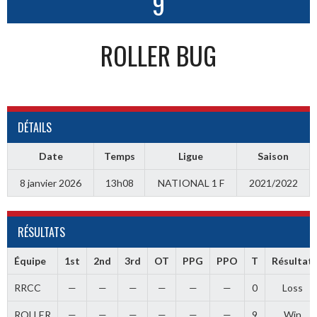
9
ROLLER BUG
DÉTAILS
Date
Temps
Ligue
Saison
8 janvier 2026
13h08
NATIONAL 1 F
2021/2022
RÉSULTATS
Équipe
1st
2nd
3rd
OT
PPG
PPO
T
Résultat
RRCC
—
—
—
—
—
—
0
Loss
ROLLER
—
—
—
—
—
—
9
Win