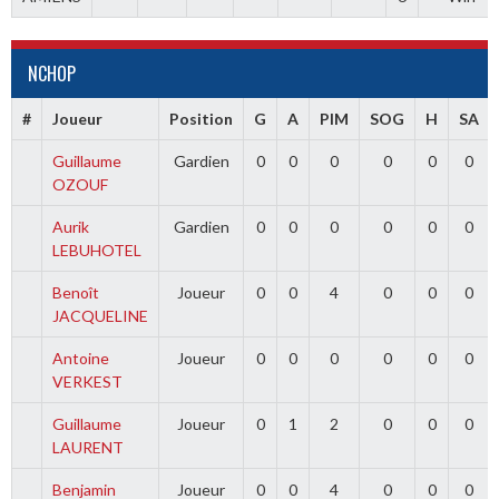
NCHOP
#
Joueur
Position
G
A
PIM
SOG
H
SA
Guillaume
Gardien
0
0
0
0
0
0
OZOUF
Aurik
Gardien
0
0
0
0
0
0
LEBUHOTEL
Benoît
Joueur
0
0
4
0
0
0
JACQUELINE
Antoine
Joueur
0
0
0
0
0
0
VERKEST
Guillaume
Joueur
0
1
2
0
0
0
LAURENT
Benjamin
Joueur
0
0
4
0
0
0