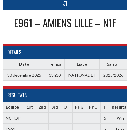
5
E961 – AMIENS LILLE – N1F
DÉTAILS
Date
Temps
Ligue
Saison
30 décembre 2025
13h10
NATIONAL 1 F
2025/2026
RÉSULTATS
Équipe
1st
2nd
3rd
OT
PPG
PPO
T
Résultat
NCHOP
—
—
—
—
—
—
6
Win
E961 –
—
—
—
—
—
—
5
Loss