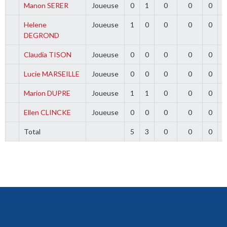
Manon SERER
Joueuse
0
1
0
0
0
Helene
Joueuse
1
0
0
0
0
DEGROND
Claudia TISON
Joueuse
0
0
0
0
0
Lucie MARSEILLE
Joueuse
0
0
0
0
0
Marion DUPRE
Joueuse
1
1
0
0
0
Ellen CLINCKE
Joueuse
0
0
0
0
0
Total
5
3
0
0
0