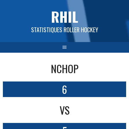
Aller
RHIL
au
contenu
STATISTIQUES ROLLER HOCKEY
NCHOP
6
VS