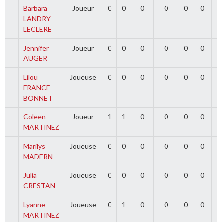
Barbara
Joueur
0
0
0
0
0
0
LANDRY-
LECLERE
Jennifer
Joueur
0
0
0
0
0
0
AUGER
Lilou
Joueuse
0
0
0
0
0
0
FRANCE
BONNET
Coleen
Joueur
1
1
0
0
0
0
MARTINEZ
Marilys
Joueuse
0
0
0
0
0
0
MADERN
Julia
Joueuse
0
0
0
0
0
0
CRESTAN
Lyanne
Joueuse
0
1
0
0
0
0
MARTINEZ