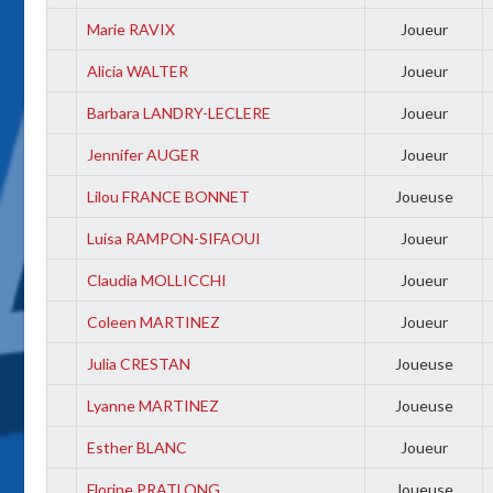
Marie RAVIX
Joueur
Alicia WALTER
Joueur
Barbara LANDRY-LECLERE
Joueur
Jennifer AUGER
Joueur
Lilou FRANCE BONNET
Joueuse
Luisa RAMPON-SIFAOUI
Joueur
Claudia MOLLICCHI
Joueur
Coleen MARTINEZ
Joueur
Julia CRESTAN
Joueuse
Lyanne MARTINEZ
Joueuse
Esther BLANC
Joueur
Florine PRATLONG
Joueuse