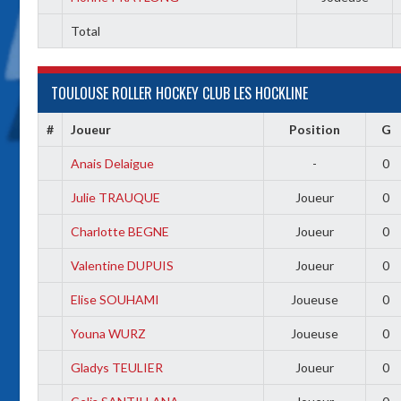
Total
TOULOUSE ROLLER HOCKEY CLUB LES HOCKLINE
#
Joueur
Position
G
Anais Delaigue
-
0
Julie TRAUQUE
Joueur
0
Charlotte BEGNE
Joueur
0
Valentine DUPUIS
Joueur
0
Elise SOUHAMI
Joueuse
0
Youna WURZ
Joueuse
0
Gladys TEULIER
Joueur
0