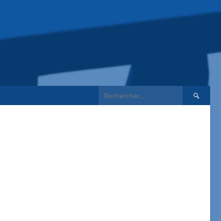
Rechercher 