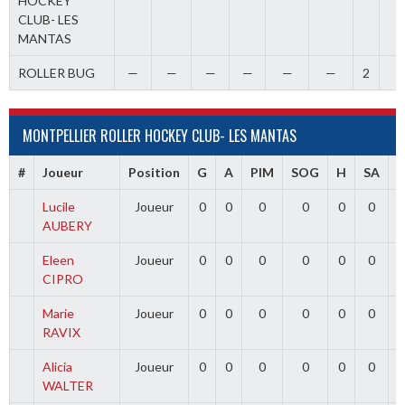
HOCKEY
CLUB- LES
MANTAS
ROLLER BUG
—
—
—
—
—
—
2
MONTPELLIER ROLLER HOCKEY CLUB- LES MANTAS
#
Joueur
Position
G
A
PIM
SOG
H
SA
Lucile
Joueur
0
0
0
0
0
0
AUBERY
Eleen
Joueur
0
0
0
0
0
0
CIPRO
Marie
Joueur
0
0
0
0
0
0
RAVIX
Alicia
Joueur
0
0
0
0
0
0
WALTER