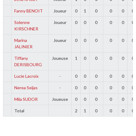
Fanny BENOIT
Joueur
0
1
0
0
0
0
Solenne
Joueur
0
0
0
0
0
0
KIRSCHNER
Marina
Joueur
0
0
0
0
0
0
JALINIER
Tiffany
Joueuse
1
0
0
0
0
0
DERISBOURG
Lucie Lacroix
-
0
0
0
0
0
0
Nerea Seijas
-
0
0
0
0
0
0
Mila SUDOR
Joueuse
0
0
0
0
0
0
Total
2
1
0
0
0
0