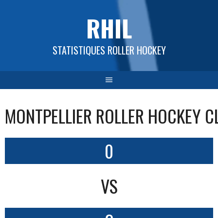
Aller
RHIL
au
contenu
STATISTIQUES ROLLER HOCKEY
MONTPELLIER ROLLER HOCKEY C
0
VS