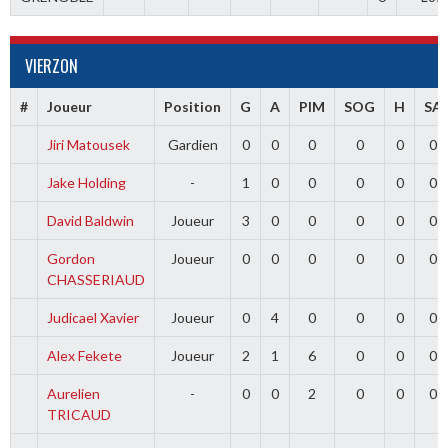
VIERZON
#
Joueur
Position
G
A
PIM
SOG
H
SA
Jiri Matousek
Gardien
0
0
0
0
0
0
Jake Holding
-
1
0
0
0
0
0
David Baldwin
Joueur
3
0
0
0
0
0
Gordon
Joueur
0
0
0
0
0
0
CHASSERIAUD
Judicael Xavier
Joueur
0
4
0
0
0
0
Alex Fekete
Joueur
2
1
6
0
0
0
Aurelien
-
0
0
2
0
0
0
TRICAUD