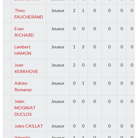
Theo
Joueur
2
1
0
0
0
0
FAUCHERAND
Evan
Joueur
0
0
0
0
0
0
RICHARD
Lambert
Joueur
1
3
0
0
0
0
HAMON
Joan
Joueur
2
0
0
0
0
0
KERKHOVE
Adrien
Joueur
0
1
0
0
0
0
Romanaz
Jolan
Joueur
0
0
0
0
0
0
MOGNIAT
DUCLOS
Jules CAILLAT
Joueur
0
0
0
0
0
0
Valentin
Joueur
1
1
0
0
0
0