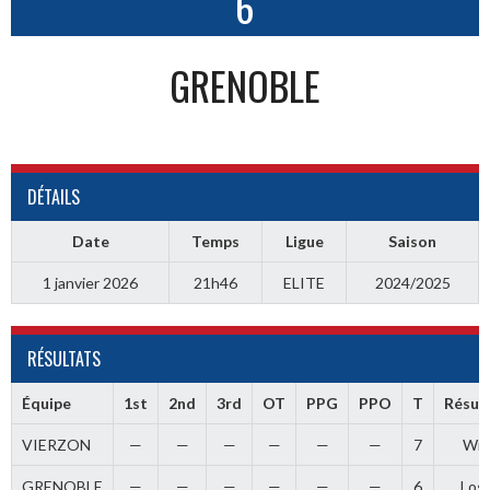
6
GRENOBLE
DÉTAILS
Date
Temps
Ligue
Saison
1 janvier 2026
21h46
ELITE
2024/2025
RÉSULTATS
Équipe
1st
2nd
3rd
OT
PPG
PPO
T
Résul
VIERZON
—
—
—
—
—
—
7
Win
GRENOBLE
—
—
—
—
—
—
6
Los