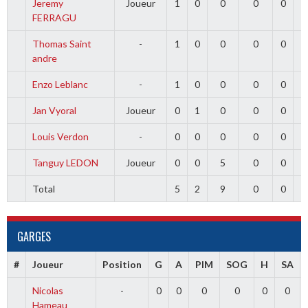
Jeremy
Joueur
1
0
0
0
0
FERRAGU
Thomas Saint
-
1
0
0
0
0
andre
Enzo Leblanc
-
1
0
0
0
0
Jan Vyoral
Joueur
0
1
0
0
0
Louis Verdon
-
0
0
0
0
0
Tanguy LEDON
Joueur
0
0
5
0
0
Total
5
2
9
0
0
GARGES
#
Joueur
Position
G
A
PIM
SOG
H
SA
Nicolas
-
0
0
0
0
0
0
Hameau