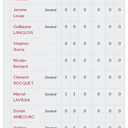
Jerome
Joueur
0
0
0
0
0
0
Louap
Guillaume
Joueur
0
0
0
0
0
0
LANGLOIS
Stephen
-
0
0
0
0
0
0
Iborra
Nicolas
-
0
0
0
0
0
0
Bernard
Clement
Joueur
1
0
0
0
0
0
ROCQUET
Marcel
Joueur
1
1
0
0
0
0
LAVRISA
Dorian
Joueur
0
0
0
0
0
0
AMBOURG
Andres
Joueur
0
1
0
0
0
0