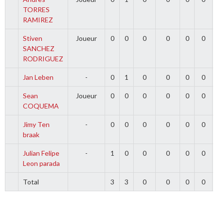
TORRES
RAMIREZ
Stiven
Joueur
0
0
0
0
0
0
SANCHEZ
RODRIGUEZ
Jan Leben
-
0
1
0
0
0
0
Sean
Joueur
0
0
0
0
0
0
COQUEMA
Jimy Ten
-
0
0
0
0
0
0
braak
Julian Felipe
-
1
0
0
0
0
0
Leon parada
Total
3
3
0
0
0
0